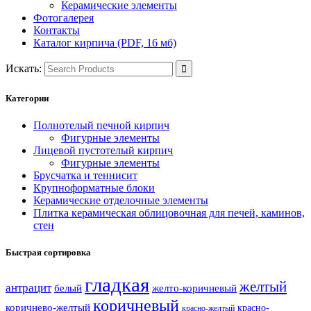
Керамические элементы
Фотогалерея
Контакты
Каталог кирпича (PDF, 16 мб)
Искать:
Категории
Полнотелый печной кирпич
Фигурные элементы
Лицевой пустотелый кирпич
Фигурные элементы
Брусчатка и теннисит
Крупноформатные блоки
Керамические отделочные элементы
Плитка керамическая облицовочная для печей, каминов,
стен
Быстрая сортировка
гладкая
желтый
антрацит
белый
желто-коричневый
коричневый
коричнево-желтый
красно-
красно-желтый