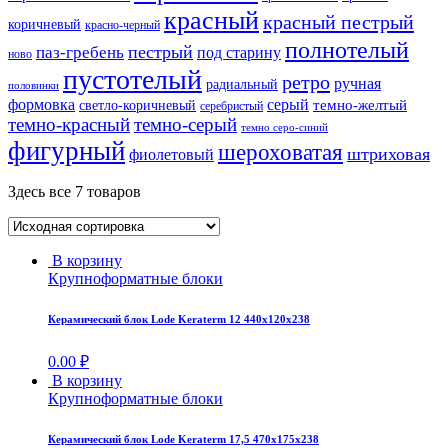
красный
красный пестрый
коричневый
красно-черный
полнотелый
пестрый
паз-гребень
под старину
ново
пустотелый
ретро
ручная
радиальный
половинки
формовка
серый
темно-желтый
светло-коричневый
серебристый
темно-красный
темно-серый
темно серо-синий
фигурный
шероховатая
штриховая
фиолетовый
Здесь все 7 товаров
В корзину
Крупноформатные блоки
Керамический блок Lode Keraterm 12 440x120x238
0.00
₽
В корзину
Крупноформатные блоки
Керамический блок Lode Keraterm 17,5 470x175x238