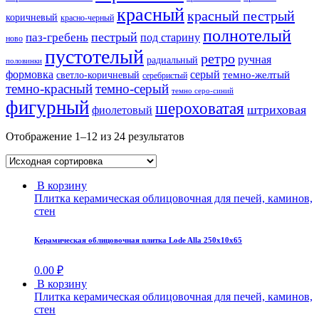
красный
красный пестрый
коричневый
красно-черный
полнотелый
пестрый
паз-гребень
под старину
ново
пустотелый
ретро
ручная
радиальный
половинки
формовка
серый
темно-желтый
светло-коричневый
серебристый
темно-красный
темно-серый
темно серо-синий
фигурный
шероховатая
штриховая
фиолетовый
Отображение 1–12 из 24 результатов
В корзину
Плитка керамическая облицовочная для печей, каминов,
стен
Керамическая облицовочная плитка Lode Alla 250x10x65
0.00
₽
В корзину
Плитка керамическая облицовочная для печей, каминов,
стен