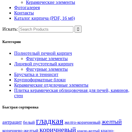
Керамические элементы
Фотогалерея
Контакты
Каталог кирпича (PDF, 16 мб)
Искать:
Категории
Полнотелый печной кирпич
Фигурные элементы
Лицевой пустотелый кирпич
Фигурные элементы
Брусчатка и теннисит
Крупноформатные блоки
Керамические отделочные элементы
Плитка керамическая облицовочная для печей, каминов,
стен
Быстрая сортировка
гладкая
желтый
антрацит
белый
желто-коричневый
коричневый
коричнево-желтый
красно-
красно-желтый