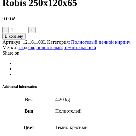
Robis 250х120х65
0.00
₽
В корзину
Артикул:
12.161100L
Категория:
Полнотелый печной кирпич
Метки:
гладкая
,
полнотелый
,
темно-красный
Share on:
Additional Information
Вес
4.20 kg
Вид
Полнотелый
Цвет
Темно-красный